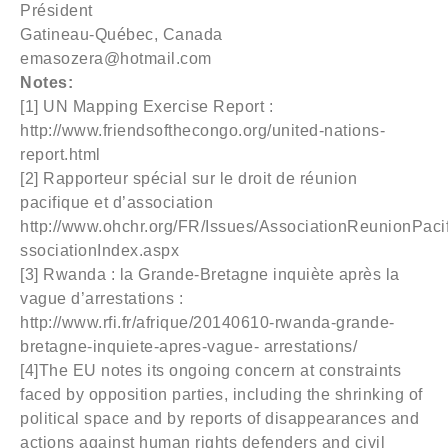
Président
Gatineau-Québec, Canada
emasozera@hotmail.com
Notes:
[1] UN Mapping Exercise Report :
http://www.friendsofthecongo.org/united-nations-
report.html
[2] Rapporteur spécial sur le droit de réunion
pacifique et d’association
http://www.ohchr.org/FR/Issues/AssociationReunionPa
ssociationIndex.aspx
[3] Rwanda : la Grande-Bretagne inquiète après la
vague d’arrestations :
http://www.rfi.fr/afrique/20140610-rwanda-grande-
bretagne-inquiete-apres-vague- arrestations/
[4]The EU notes its ongoing concern at constraints
faced by opposition parties, including the shrinking of
political space and by reports of disappearances and
actions against human rights defenders and civil