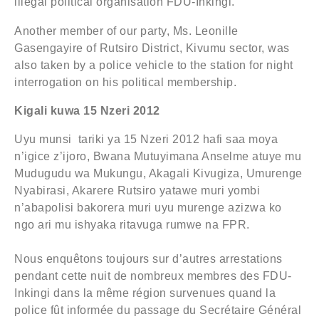
illegal political organisation FDU-Inkingi.
Another member of our party, Ms. Leonille
Gasengayire of Rutsiro District, Kivumu sector, was
also taken by a police vehicle to the station for night
interrogation on his political membership.
Kigali kuwa 15 Nzeri 2012
Uyu munsi tariki ya 15 Nzeri 2012 hafi saa moya
n’igice z’ijoro, Bwana Mutuyimana Anselme atuye mu
Mudugudu wa Mukungu, Akagali Kivugiza, Umurenge
Nyabirasi, Akarere Rutsiro yatawe muri yombi
n’abapolisi bakorera muri uyu murenge azizwa ko
ngo ari mu ishyaka ritavuga rumwe na FPR.
Nous enquêtons toujours sur d’autres arrestations
pendant cette nuit de nombreux membres des FDU-
Inkingi dans la même région survenues quand la
police fût informée du passage du Secrétaire Général