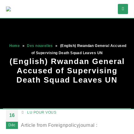
Home
»
Des nouvelles
»
(English) Rwandan General Accused
of Supervising Death Squad Leaves UN
(English) Rwandan General
Accused of Supervising
Death Squad Leaves UN
LU POUR VOUS
16
Article from Foreignpolicyjournal :
Déc