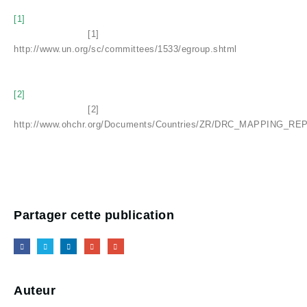
[1]
[1]
http://www.un.org/sc/committees/1533/egroup.shtml
[2]
[2]
http://www.ohchr.org/Documents/Countries/ZR/DRC_MAPPING_R
Partager cette publication
Auteur