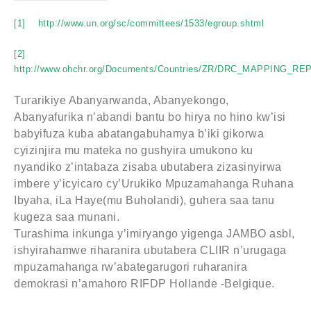
[1]
http://www.un.org/sc/committees/1533/egroup.shtml
[2]
http://www.ohchr.org/Documents/Countries/ZR/DRC_MAPPING_R
Turarikiye Abanyarwanda, Abanyekongo,
Abanyafurika n’abandi bantu bo hirya no hino kw’isi
babyifuza kuba abatangabuhamya b’iki gikorwa
cyizinjira mu mateka no gushyira umukono ku
nyandiko z’intabaza zisaba ubutabera zizasinyirwa
imbere y’icyicaro cy’Urukiko Mpuzamahanga Ruhana
Ibyaha, iLa Haye(mu Buholandi), guhera saa tanu
kugeza saa munani.
Turashima inkunga y’imiryango yigenga JAMBO asbl,
ishyirahamwe riharanira ubutabera CLIIR n’urugaga
mpuzamahanga rw’abategarugori ruharanira
demokrasi n’amahoro RIFDP Hollande -Belgique.