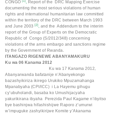
[1]
CONGO
,
Report of the DRC Mapping Exercise
documenting the most serious violations of human
rights and international humanitarian law committed
within the territory of the DRC between March 1993
[2]
and June 2003
,
and the Addendum to the interim
report of the Group of Experts on the Democratic
Republic of Congo (S/2012/348) concerning
violations of the arms embargo and sanctions regime
by the Government of Rwanda.
ITANGAZO RIGENEWE ABANYAMAKURU
Ku wa 06 Kanama 2012
Ku wa 17 Kanama 2012,
Abanyarwanda bafatanije n’Abanyekongo
bazashyikiriza ikirego Urukiko Mpuzamahanga
Mpanabyaha (CPI/ICC) i La Hayemu gihugu
cy’ubuholandi, basaba ko Umushijacyaha
yakurikirana ibyaha Perezida Paul Kagame n’ibyitso
bye bashinjwa hifashishijwe Raporo z’umurwi
w’impuguke zashyikirijwe Komite y’Akanama