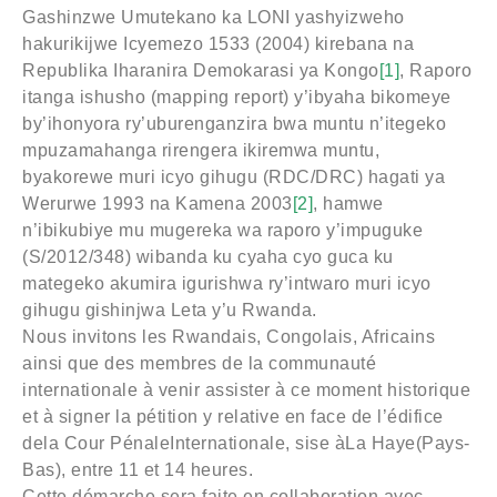
Gashinzwe Umutekano ka LONI yashyizweho
hakurikijwe Icyemezo 1533 (2004) kirebana na
Republika Iharanira Demokarasi ya Kongo
[1]
, Raporo
itanga ishusho (mapping report) y’ibyaha bikomeye
by’ihonyora ry’uburenganzira bwa muntu n’itegeko
mpuzamahanga rirengera ikiremwa muntu,
byakorewe muri icyo gihugu (RDC/DRC) hagati ya
Werurwe 1993 na Kamena 2003
[2]
, hamwe
n’ibikubiye mu mugereka wa raporo y’impuguke
(S/2012/348) wibanda ku cyaha cyo guca ku
mategeko akumira igurishwa ry’intwaro muri icyo
gihugu gishinjwa Leta y’u Rwanda.
Nous invitons les Rwandais, Congolais, Africains
ainsi que des membres de la communauté
internationale à venir assister à ce moment historique
et à signer la pétition y relative en face de l’édifice
dela Cour PénaleInternationale, sise àLa Haye(Pays-
Bas), entre 11 et 14 heures.
Cette démarche sera faite en collaboration avec