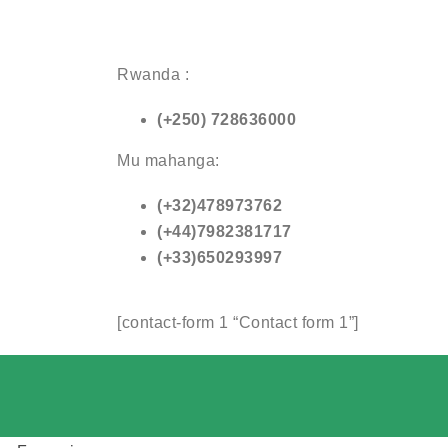
Rwanda :
(+250)
7286
Mu mahanga:
(+32)478973762
(+44)7982381717
(+33)650293997
[contact-form 1 “Contact form 1”]