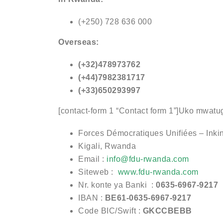
(+250) 728 636 000
Overseas:
(+32)478973762
(+44)7982381717
(+33)650293997
[contact-form 1 “Contact form 1”]
Uko mwatug
Forces Démocratiques Unifiées – Inki
Kigali, Rwanda
Email :
info@fdu-rwanda.com
Siteweb :
www.fdu-rwanda.com
Nr. konte ya Banki :
0635-6967-9217
IBAN :
BE61-0635-6967-9217
Code BIC/Swift :
GKCCBEBB