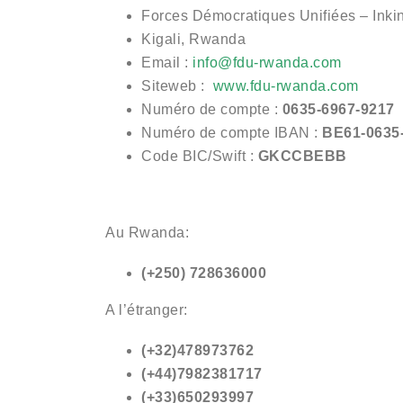
Forces Démocratiques Unifiées – Inki
Kigali, Rwanda
Email :
info@fdu-rwanda.com
Siteweb :
www.fdu-rwanda.com
Numéro de compte :
0635-6967-9217
Numéro de compte IBAN :
BE61-0635
Code BIC/Swift :
GKCCBEBB
Au Rwanda:
(+250)
728636000
A l’étranger:
(+32)478973762
(+44)7982381717
(+33)650293997