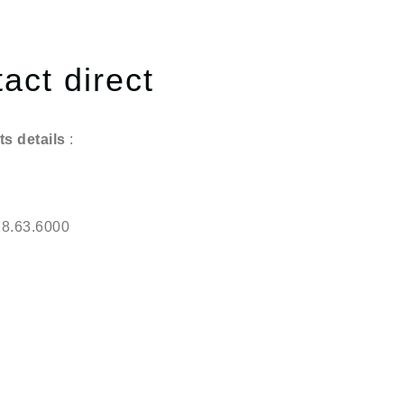
act direct
s details
:
28.63.6000