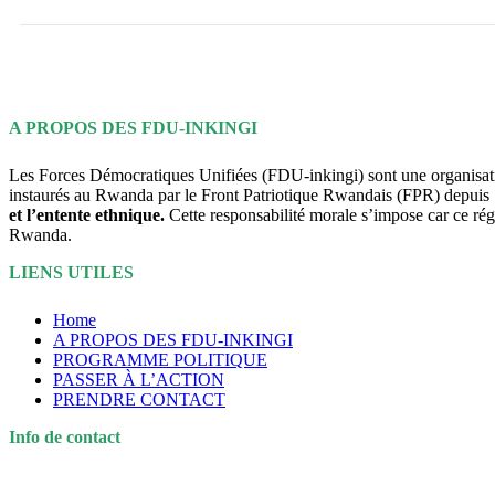
Footer
A PROPOS DES FDU-INKINGI
Les Forces Démocratiques Unifiées (FDU-inkingi) sont une organisation p
instaurés au Rwanda par le Front Patriotique Rwandais (FPR) depui
et
l’entente ethnique
.
Cette responsabilité morale s’impose car ce régim
Rwanda.
LIENS UTILES
Home
A PROPOS DES FDU-INKINGI
PROGRAMME POLITIQUE
PASSER À L’ACTION
PRENDRE CONTACT
Info de contact